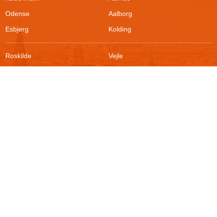
Odense
Aalborg
Esbjerg
Kolding
Roskilde
Vejle
Ringsted
Sønderborg
FAQ
Sikkerhed
Kontakt
Vilkår
Om boligportalen
Fortrydelsesret
Blog
Persondatapolitik
For udlejere
Klageadgang
Presse
© 2026
Akutbolig.dk ApS