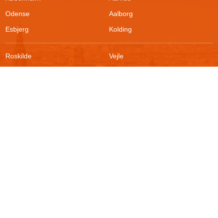
Odense
Aalborg
Esbjerg
Kolding
Roskilde
Vejle
Ringsted
Sønderborg
FAQ
Sikkerhed
Kontakt
Vilkår
Om boligportalen
Fortrydelsesret
Blog
Persondatapolitik
For udlejere
Klageadgang
Presse
© 2026
Akutbolig.dk ApS