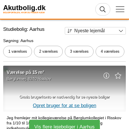
Akutbolig.dk
BOLIGPORTALEN, HVOR DU FINDER HJEM
Studiebolig: Aarhus
Søgning: Aarhus
1 værelses
2 værelses
3 værelses
4 værelses
Værelse på 15 m²
Børglumvej, 8240 Risskov
Gratis brugerkonto er nødvendig for se nyeste boliger
Opret bruger for at se boligen
Jeg fremlejer mit kollegieværelse på Børglumkollegiet i Risskov
fra 1/10 til 1/2. Kollegiet ligger tæt på universitetet og
Vis flere lejeboliger i Aarhus
indkøbsmuligheder. Værelset...