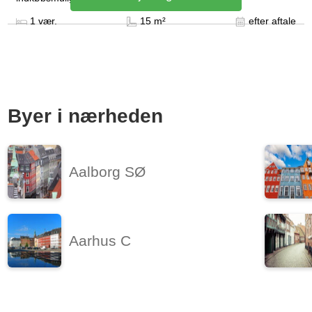
1 vær.
15 m²
efter aftale
Byer i nærheden
Aalborg SØ
Aarhus C