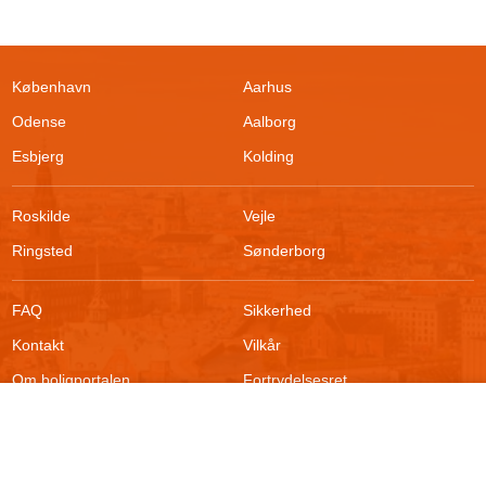
København
Aarhus
Odense
Aalborg
Esbjerg
Kolding
Roskilde
Vejle
Ringsted
Sønderborg
FAQ
Sikkerhed
Filtrer søgning
Kontakt
Vilkår
Om boligportalen
Fortrydelsesret
Blog
Persondatapolitik
Søg efter boliger
For udlejere
Klageadgang
Områder
Presse