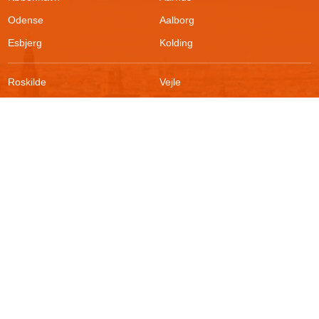
Odense
Aalborg
Esbjerg
Kolding
Roskilde
Vejle
Ringsted
Sønderborg
FAQ
Sikkerhed
Kontakt
Vilkår
Om boligportalen
Fortrydelsesret
Blog
Persondatapolitik
For udlejere
Klageadgang
Presse
© 2026
Akutbolig.dk ApS