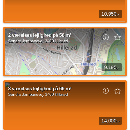
10.950,-
Lys 2-værelses lejlighed i grønt boligområdeDenne 2-
værelses bolig er velegnet til singler eller par, der ønsker en
2 værelses lejlighed på 58 m²
funktionel planløsning og adgang...
Søndre Jernbanevej, 3400 Hillerød
Kilde: aKF
2 vær.
83 m²
29. sep. 2026
9.195,-
2 værelses lejlighed beliggende Søndre Jernbanevej, Hillerød
med et areal på 58 kvadratmeter til overtagelse den 1.
3 værelses lejlighed på 66 m²
oktober 2026. Den månedlige husleje...
Søndre Jernbanevej, 3400 Hillerød
Kilde: Actus
2 vær.
58 m²
30. sep. 2026
14.000,-