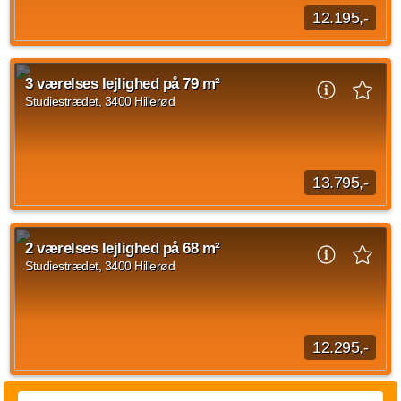
12.195,-
På Carlsbergvej 18-22 og Studiestræde 29-43 udlejer vi 1- til
4-værelses lejligheder, hvor du får din egen altan eller
3 værelses lejlighed på 79 m²
terrasse. Boligerne er lyse og...
Studiestrædet, 3400 Hillerød
Kilde: Go' Bolig
2 vær.
64 m²
efter aftale
13.795,-
På Carlsbergvej 18-22 og Studiestræde 29-43 udlejer vi 1- til
4-værelses lejligheder, hvor du får din egen altan eller
2 værelses lejlighed på 68 m²
terrasse. Boligerne er lyse og...
Studiestrædet, 3400 Hillerød
Kilde: Go' Bolig
3 vær.
79 m²
efter aftale
12.295,-
På Carlsbergvej 18-22 og Studiestræde 29-43 udlejer vi 1- til