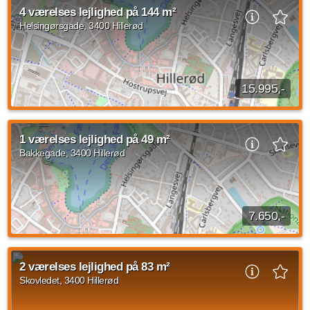
en størrelse på 140 m2 til overtagelse den 1. september
4 værelses lejlighed på 144 m²
2026. Huslejen udgør 15.995 kroner...
Helsingørsgade, 3400 Hillerød
Kilde: Actus
4 vær.
140 m²
31. aug. 2026
15.995,-
4 værelses lejlighed beliggende Helsingørsgade, Hillerød på
144 m2 med indflytning den 15. august 2026. Husleje er på
1 værelses lejlighed på 49 m²
15.995 DKK og forbrug er på 1.000...
Bakkegade, 3400 Hillerød
Kilde: Actus
4 vær.
144 m²
14. aug. 2026
7.650,-
1-værelses lejlighed i karakterfuld ejendom centralt i
HillerødVelindrettet 1-værelses lejlighed i Biblioteksbygningen
2 værelses lejlighed på 83 m²
– ideel til singlen eller den...
Skovledet, 3400 Hillerød
Kilde: aKF
1 vær.
49 m²
30. aug. 2026