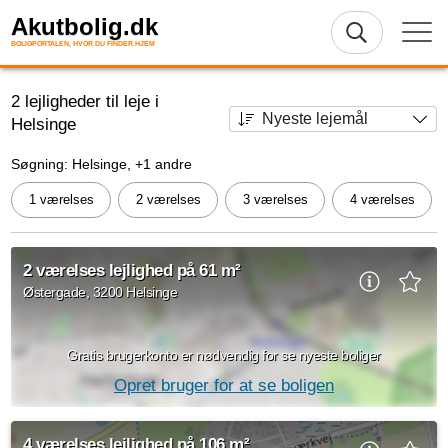
Akutbolig.dk
BOLIGPORTALEN, HVOR DU FINDER HJEM
2 lejligheder til leje i
Helsinge
Søgning: Helsinge, +1 andre
1 værelses
2 værelses
3 værelses
4 værelses
2 værelses lejlighed på 61 m²
Østergade, 3200 Helsinge
Gratis brugerkonto er nødvendig for se nyeste boliger
Opret bruger for at se boligen
2 værelses lejlighed beliggende Østergade, Helsinge på 61 m2
4 værelses lejlighed på 106 m²
til overtagelse d. 1. oktober 2026. Den månedlige husleje er på