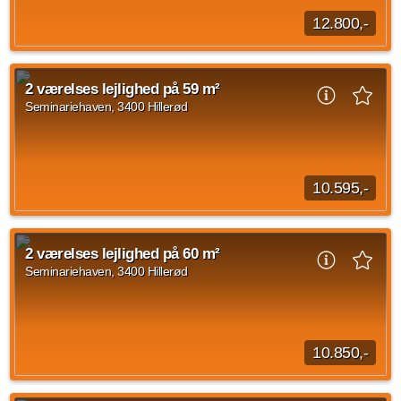
12.800,-
Oplev det bedste af boliglivet i Seminariehaven, Hillerød. Vi
tilbyder en bred vifte af lækre rækkehuse og lejligheder, fra 1-
2 værelses lejlighed på 59 m²
til 3-værelses lejligheder...
Seminariehaven, 3400 Hillerød
Kilde: Go' Bolig
3 vær.
74 m²
efter aftale
10.595,-
Oplev det bedste af boliglivet i Seminariehaven, Hillerød. Vi
tilbyder en bred vifte af lækre rækkehuse og lejligheder, fra 1-
2 værelses lejlighed på 60 m²
til 3-værelses lejligheder...
Seminariehaven, 3400 Hillerød
Kilde: Go' Bolig
2 vær.
59 m²
14. aug. 2026
10.850,-
Oplev det bedste af boliglivet i Seminariehaven, Hillerød. Vi