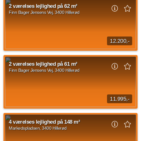
tilbyder en bred vifte af lækre rækkehuse og lejligheder, fra 1-
2 værelses lejlighed på 62 m²
til 3-værelses lejligheder...
Finn Bager Jensens Vej, 3400 Hillerød
Kilde: Go' Bolig
2 vær.
60 m²
30. sep. 2026
12.200,-
Denne indbydende 2-værelses lejlighed på 62 m² har en
attraktiv vestvendt placering, som sikrer et skønt
2 værelses lejlighed på 61 m²
eftermiddags- og aftensollys. Samtidig ligger...
Finn Bager Jensens Vej, 3400 Hillerød
Kilde: home
2 vær.
62 m²
14. okt. 2026
11.995,-
Denne indbydende 2-værelses lejlighed på 61 m² har en
attraktiv vestvendt placering, som sikrer et skønt
4 værelses lejlighed på 148 m²
eftermiddags- og aftensollys. Samtidig ligger...
Markedspladsen, 3400 Hillerød
Kilde: home
2 vær.
61 m²
efter aftale