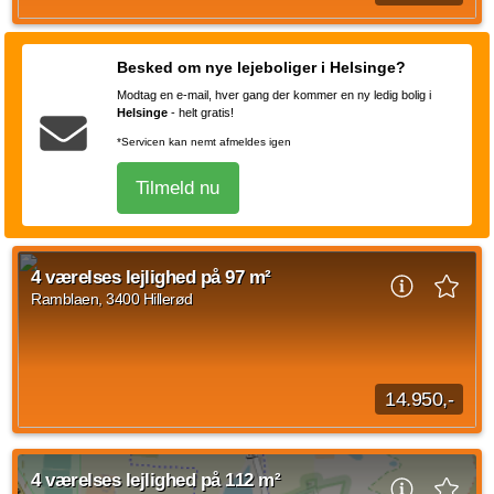
Her byder vi dig velkommen i en god 2-værelses lejlighed på
56 kvm, hvor du træder ind i entreen med plads til sko og
Besked om nye lejeboliger i Helsinge?
overtøj. Herfra er der adgang...
Modtag en e-mail, hver gang der kommer en ny ledig bolig i
Kilde: home
Helsinge
-
helt gratis!
2 vær.
56 m²
efter aftale
*Servicen kan nemt afmeldes igen
Tilmeld nu
4 værelses lejlighed på 97 m²
Ramblaen, 3400 Hillerød
14.950,-
Her byder vi dig velkommen i en stor 4-værelses lejlighed på
97 kvm, hvor du træder ind i entreen med plads til sko og
4 værelses lejlighed på 112 m²
overtøj. Herfra er der adgang...