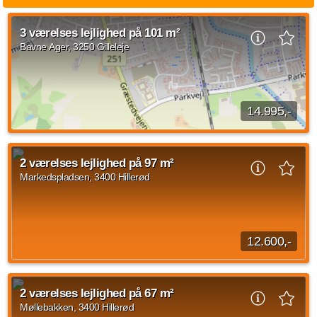
3 værelses lejlighed på 101 m²
Bavne Ager, 3250 Gilleleje
14.995,-
3 værelses lejlighed beliggende Bavne Ager, Gilleleje på 101
kvadratmeter med indflytning den 1. september 2026. Den
2 værelses lejlighed på 97 m²
månedlige husleje udgør 14.995...
Markedspladsen, 3400 Hillerød
Kilde: Vinding Gruppen
3 vær.
101 m²
31. aug. 2026
12.600,-
2 værelses lejlighed beliggende Markedspladsen, Hillerød på
97 kvadratmeter med indflytning d. 1. oktober 2026. Husleje
2 værelses lejlighed på 67 m²
er på 12.600 kroner og forbrug...
Møllebakken, 3400 Hillerød
Kilde: FindBolig.nu