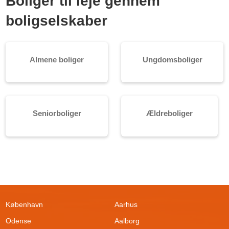
Boliger til leje gennem
boligselskaber
Almene boliger
Ungdomsboliger
Seniorboliger
Ældreboliger
København
Aarhus
Odense
Aalborg