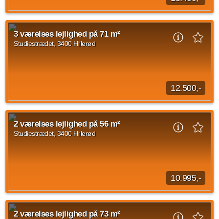
Lejligheden fremstår lys og rummelig med åbent køkken,
spiseplads og opholdsstue. Kvaliteten er i højsædet med
3 værelses lejlighed på 71 m²
matlakeret gulv i ask, hvidt køkken fra...
Studiestrædet, 3400 Hillerød
Kilde: Balder
3 vær.
87 m²
31. aug. 2026
12.500,-
Lejligheden fremstår lys og rummelig med åbent køkken,
spiseplads og opholdsstue. Kvaliteten er i højsædet med
2 værelses lejlighed på 56 m²
matlakeret gulv i ask, hvidt køkken fra...
Studiestrædet, 3400 Hillerød
Kilde: Balder
3 vær.
71 m²
31. okt. 2026
10.995,-
På Carlsbergvej 18-22 og Studiestræde 29-43 udlejer vi 1- til
4-værelses lejligheder, hvor du får din egen altan eller
2 værelses lejlighed på 73 m²
terrasse. Boligerne er lyse og...