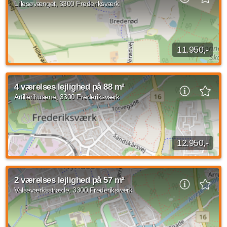
Lillesøvænget, 3300 Frederiksværk
Kilde: home
4 vær.
97 m²
efter aftale
11.950,-
4 værelses lejlighed beliggende Lillesøvænget, Frederiksværk
med et areal på 112 kvadratmeter med indflytning den 1.
4 værelses lejlighed på 88 m²
november 2026. Husleje er på 11.950...
Artillerihusene, 3300 Frederiksværk
Kilde: Domus Nova
4 vær.
112 m²
31. okt. 2026
12.950,-
4 værelses lejlighed beliggende Artillerihusene, Frederiksværk
på 88 m2. Husleje udgør 12.950 DKK og forbrug er på 1.200
2 værelses lejlighed på 57 m²
DKK. Der er husdyr tilladt...
Valseværksstræde, 3300 Frederiksværk
Kilde: Domus Nova
4 vær.
88 m²
efter aftale