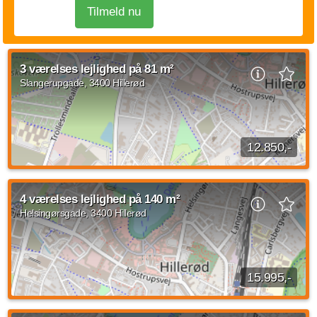
Tilmeld nu
3 værelses lejlighed på 81 m²
Slangerupgade, 3400 Hillerød
12.850,-
Moderne 3-værelses familiebolig med privat uderumDenne 3-
værelses lejlighed er ideel til par, den lille familie eller dig, der
4 værelses lejlighed på 140 m²
ønsker ekstra plads til...
Helsingørsgade, 3400 Hillerød
Kilde: aKF
3 vær.
81 m²
30. okt. 2026
15.995,-
4 værelses lejlighed beliggende Helsingørsgade, Hillerød med