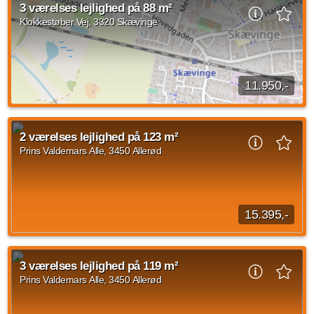
areal på 119 m2 med indflytning den 1. oktober 2026. Den
3 værelses lejlighed på 88 m²
månedlige husleje udgør 16.436...
Klokkestøber Vej, 3320 Skævinge
Kilde: FindBolig.nu
4 vær.
119 m²
30. sep. 2026
11.950,-
3 værelses lejlighed beliggende Klokkestøber Vej, Skævinge
med en størrelse på 88 m2. Den månedlige husleje udgør
2 værelses lejlighed på 123 m²
11.950 DKK og forbrug er på 1.200...
Prins Valdemars Alle, 3450 Allerød
Kilde: Domus Nova
3 vær.
88 m²
efter aftale
15.395,-
På Prins Valdemars Allé i Lillerød udlejer vi 2- til 4-værelses
lejligheder tegnet af TNT Arkitekter A/S. Nyd rummelighed og
3 værelses lejlighed på 119 m²
naturligt lys i...
Prins Valdemars Alle, 3450 Allerød
Kilde: Go' Bolig
2 vær.
123 m²
31. aug. 2026