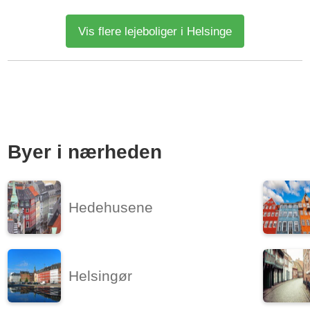
På Prins Valdemars Allé i Lillerød udlejer vi 2- til 4-værelses
lejligheder tegnet af TNT Arkitekter A/S. Nyd rummelighed og
Vis flere lejeboliger i Helsinge
naturligt lys i...
Kilde: Go' Bolig
3 vær.
113 m²
14. nov. 2026
Byer i nærheden
Hedehusene
Helsingør