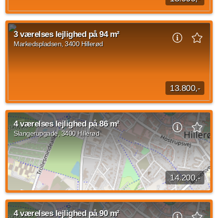
4 værelses lejlighed beliggende Markedsstræde, Hillerød med
en størrelse på 158 kvadratmeter ledig fra den 15. oktober
3 værelses lejlighed på 94 m²
2026. Husleje er på 18.900 DKK...
Markedspladsen, 3400 Hillerød
Kilde: FindBolig.nu
4 vær.
158 m²
14. okt. 2026
13.800,-
3 værelses lejlighed beliggende Markedspladsen, Hillerød på
94 m2. Husleje er på 13.800 kroner og forbrug er sat til 2.100
4 værelses lejlighed på 86 m²
kroner. Der er husdyr tilladt...
Slangerupgade, 3400 Hillerød
Kilde: FindBolig.nu
3 vær.
94 m²
efter aftale
14.200,-
Rummelig 4-værelses lejlighed med plads til familienDenne 4-
værelses lejlighed henvender sig til familien, der ønsker god
4 værelses lejlighed på 90 m²
plads, moderne rammer og private...