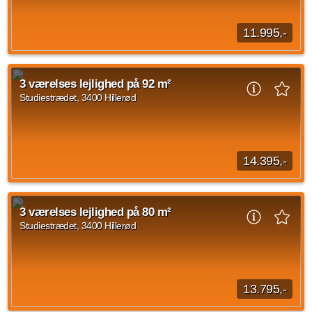
11.995,-
På Carlsbergvej 18-22 og Studiestræde 29-43 udlejer vi 1- til
4-værelses lejligheder, hvor du får din egen altan eller
3 værelses lejlighed på 92 m²
terrasse. Boligerne er lyse og...
Studiestrædet, 3400 Hillerød
Kilde: Go' Bolig
2 vær.
72 m²
31. okt. 2026
14.395,-
På Carlsbergvej 18-22 og Studiestræde 29-43 udlejer vi 1- til
4-værelses lejligheder, hvor du får din egen altan eller
3 værelses lejlighed på 80 m²
terrasse. Boligerne er lyse og...
Studiestrædet, 3400 Hillerød
Kilde: Go' Bolig
3 vær.
92 m²
14. okt. 2026
13.795,-