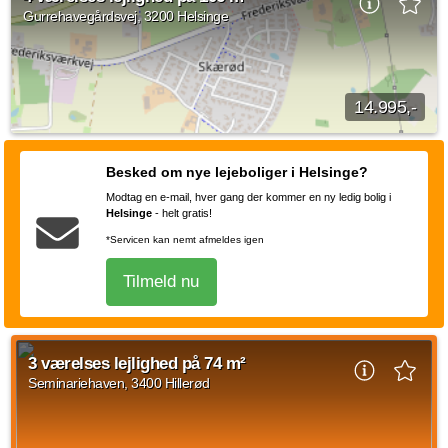
9.950 kroner og forbrug...
Gurrehavegårdsvej, 3200 Helsinge
Kilde: Domus Nova
2 vær.
61 m²
30. sep. 2026
14.995,-
4 værelses lejlighed på Gurrehavegårdsvej, Helsinge med en
størrelse på 106 kvadratmeter. Husleje udgør 14.995 kr.
Besked om nye lejeboliger i Helsinge?
Kilde: LokalBolig
Modtag en e-mail, hver gang der kommer en ny ledig bolig i
Helsinge
-
helt gratis!
4 vær.
106 m²
efter aftale
*Servicen kan nemt afmeldes igen
Tilmeld nu
3 værelses lejlighed på 74 m²
Seminariehaven, 3400 Hillerød