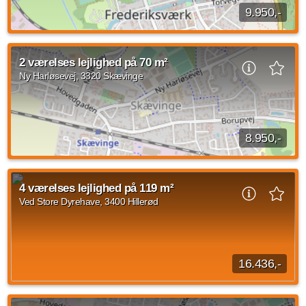
9.950,-
2 værelses lejlighed på Valseværksstræde, Frederiksværk på
57 m2 med indflytning den 1. oktober 2026. Den månedlige
2 værelses lejlighed på 70 m²
husleje er på 9.950 kr og forbrug...
Ny Harløsevej, 3320 Skævinge
Kilde: Domus Nova
2 vær.
57 m²
30. sep. 2026
8.950,-
2 værelses lejlighed beliggende Ny Harløsevej, Skævinge på
70 kvadratmeter med indflytning d. 1. november 2026.
4 værelses lejlighed på 119 m²
Husleje udgør 8.950 kroner og forbrug...
Ved Store Dyrehave, 3400 Hillerød
Kilde: Domus Nova
2 vær.
70 m²
31. okt. 2026
16.436,-
4 værelses lejlighed på Ved Store Dyrehave, Hillerød med et