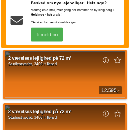
4-værelses lejligheder, hvor du får din egen altan eller
Besked om nye lejeboliger i Helsinge?
terrasse. Boligerne er lyse og...
Modtag en e-mail, hver gang der kommer en ny ledig bolig i
Kilde: Go' Bolig
Helsinge
-
helt gratis!
2 vær.
68 m²
14. aug. 2026
*Servicen kan nemt afmeldes igen
Tilmeld nu
2 værelses lejlighed på 72 m²
Studiestrædet, 3400 Hillerød
12.595,-
På Carlsbergvej 18-22 og Studiestræde 29-43 udlejer vi 1- til
4-værelses lejligheder, hvor du får din egen altan eller
2 værelses lejlighed på 72 m²
terrasse. Boligerne er lyse og...
Studiestrædet, 3400 Hillerød
Kilde: Go' Bolig
2 vær.
72 m²
31. okt. 2026