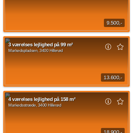
2 vær.
97 m²
30. sep. 2026
9.500,-
Om boligen: Velkommen til denne lyse og velindrettede 2-
værelses lejlighed på 67 m², som byder på en god
3 værelses lejlighed på 99 m²
planløsning og et skønt lysindfald. Boligens...
Markedspladsen, 3400 Hillerød
Kilde: Dansk Boligformidling
2 vær.
67 m²
31. aug. 2026
13.600,-
3 værelses lejlighed beliggende Markedspladsen, Hillerød på
99 kvadratmeter. Den månedlige husleje er på 13.600 kroner
4 værelses lejlighed på 158 m²
og forbrug er sat til 2.200 kroner...
Markedsstræde, 3400 Hillerød
Kilde: FindBolig.nu
3 vær.
99 m²
efter aftale
18.900,-