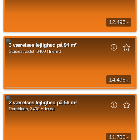
3 vær.
80 m²
efter aftale
12.495,-
På Carlsbergvej og Studiestræde 29-43 udlejer vi 1- til 4-
værelses lejligheder, hvor du får din egen altan eller terrasse.
3 værelses lejlighed på 94 m²
Boligerne er lyse og rummelige...
Studiestrædet, 3400 Hillerød
Kilde: Go' Bolig
2 vær.
64 m²
30. sep. 2026
14.495,-
På Carlsbergvej 18-22 og Studiestræde 29-43 udlejer vi 1- til
4-værelses lejligheder, hvor du får din egen altan eller
2 værelses lejlighed på 56 m²
terrasse. Boligerne er lyse og...
Ramblaen, 3400 Hillerød
Kilde: Go' Bolig
3 vær.
94 m²
30. sep. 2026
11.700,-