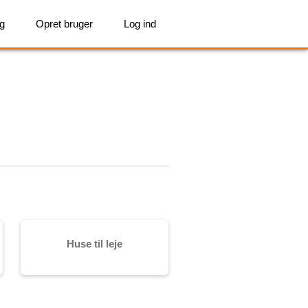
ig
Opret bruger
Log ind
Huse til leje