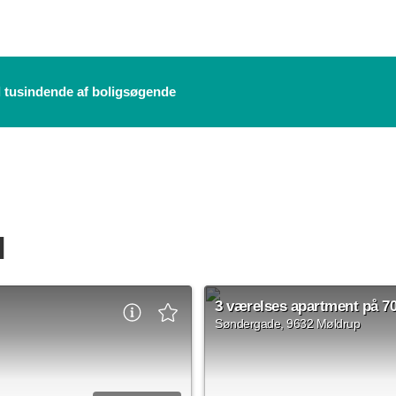
il tusindende af boligsøgende
l
3 værelses apartment på 7
Søndergade, 9632 Møldrup