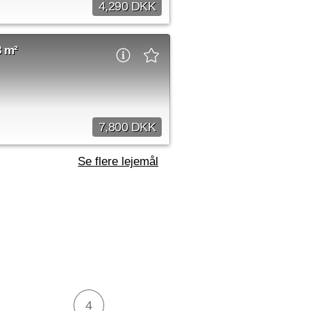
4,290 DKK
m²
by appointment
8 m²
7,800 DKK
Se flere lejemål
m²
by appointment
4