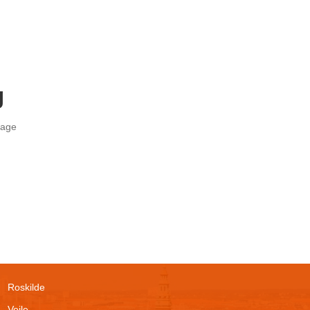
g
rdage
Roskilde
Vejle