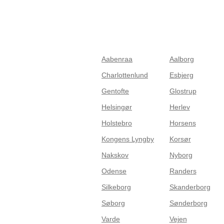
Aabenraa
Aalborg
Charlottenlund
Esbjerg
Gentofte
Glostrup
Helsingør
Herlev
Holstebro
Horsens
Kongens Lyngby
Korsør
Nakskov
Nyborg
Odense
Randers
Silkeborg
Skanderborg
Søborg
Sønderborg
Varde
Vejen