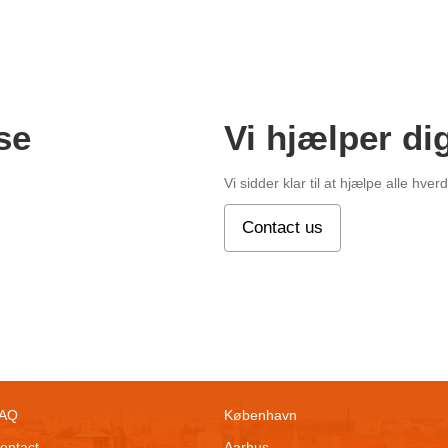
se
Vi hjælper di
Vi sidder klar til at hjælpe alle hve
Contact us
AQ
København
ontact
Aarhus