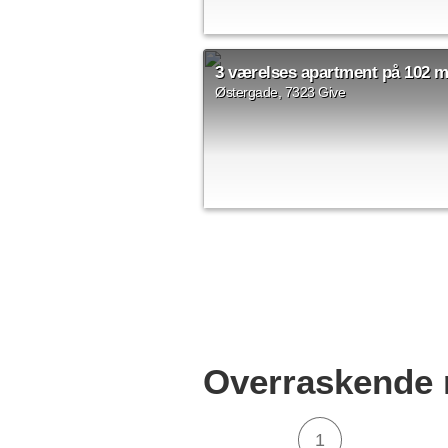
1 rms.
21 m²
3 værelses apartment på 102 m
Østergade, 7323 Give
3 rms.
102 m²
Overraskende
1