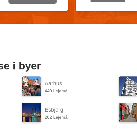
e i byer
Aarhus
440 Lejemål
Esbjerg
282 Lejemål