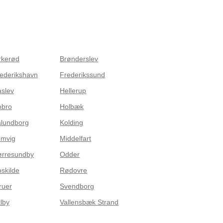
rkerød
Brønderslev
ederikshavn
Frederikssund
slev
Hellerup
obro
Holbæk
lundborg
Kolding
emvig
Middelfart
rresundby
Odder
skilde
Rødovre
ruer
Svendborg
lby
Vallensbæk Strand