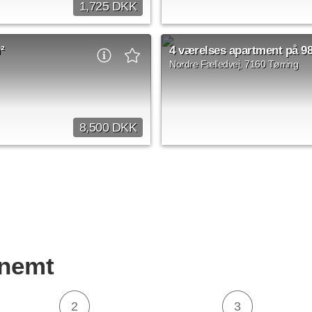
1,725 DKK
by appointment
3 rms.
70 
²
4 værelses apartment på 9
Nordre Fælledvej, 7160 Tørring
8,500 DKK
by appointment
4 rms.
98 
 nemt
2
3