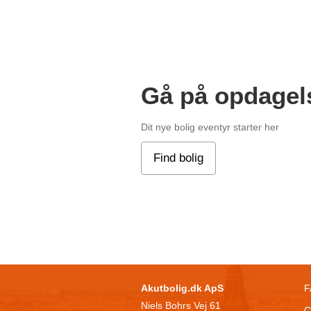
Gå på opdagel
Dit nye bolig eventyr starter her
Find bolig
Akutbolig.dk ApS
F
Niels Bohrs Vej 61
C