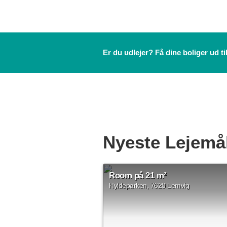
Er du udlejer? Få dine boliger ud t
Nyeste Lejemå
Room på 21 m²
Hyldeparken, 7620 Lemvig