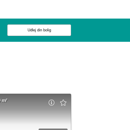
Udlej din bolig
0 m²