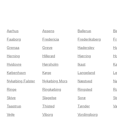
Aarhus
Assens
Ballerup
Bi
Faaborg
Fredericia
Frederiksberg
Fr
Grenaa
Greve
Haderslev
Ha
Herning
Hillerød
Hjørring
H
Hvidovre
Hørsholm
Ikast
Ka
København
Køge
Langeland
L
Nykøbing Falster
Nykøbing Mors
Næstved
Nø
Ringe
Ringkøbing
Ringsted
Ro
Skive
Slagelse
Sorø
St
Taastrup
Thisted
Tønder
Va
Vejle
Viborg
Vordingborg